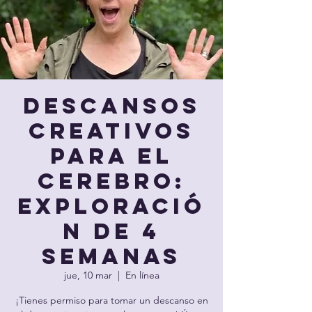
Descansos
creativos
para el
cerebro:
exploració
n de 4
semanas
jue, 10 mar
  |  
En línea
¡Tienes permiso para tomar un descanso en