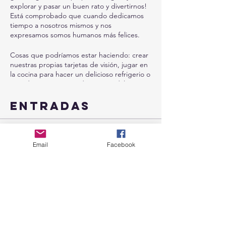
explorar y pasar un buen rato y divertirnos!
Está comprobado que cuando dedicamos
tiempo a nosotros mismos y nos
expresamos somos humanos más felices.
Cosas que podríamos estar haciendo: crear
nuestras propias tarjetas de visión, jugar en
la cocina para hacer un delicioso refrigerio o
comida, arte con cuerdas (recuérdalo),
poesía de apagón (es divertido, te lo
prometo, aquí no se bebe). Tanta bondad
Entradas
donde nos reímos, hablamos y nos
ponemos manos a la obra. No está escrito
en piedra.. puedes ayudar a decidir qué
Venta finalizada
vamos a hacer para salir de nuestras
Email
Facebook
cabezas y romper con las rutinas.
Tipo de entrada
Creative Brain Breaks
Esta es una obviedad por el costo y puedes
sentirte nutrido mientras creo el espacio
Leer más
para ti que tiene que ver con la conexión y
el juego.
Precio
47,00 US$
¡No puedo esperar a verte en el espacio!